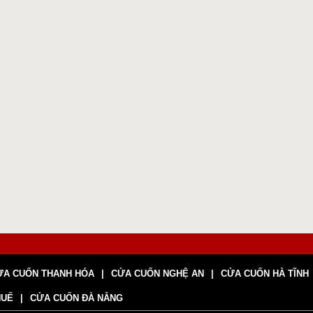
ỬA CUỐN THANH HÓA
CỬA CUỐN NGHỆ AN
CỬA CUỐN HÀ TĨNH
HUẾ
CỬA CUỐN ĐÀ NẴNG