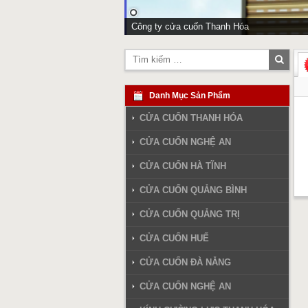
Công ty cửa cuốn Thanh Hóa
Tìm
kiếm
Danh Mục Sản Phẩm
CỬA CUỐN THANH HÓA
CỬA CUỐN NGHỆ AN
CỬA CUỐN HÀ TĨNH
CỬA CUỐN QUẢNG BÌNH
CỬA CUỐN QUẢNG TRỊ
CỬA CUỐN HUẾ
CỬA CUỐN ĐÀ NẴNG
CỬA CUỐN NGHỆ AN