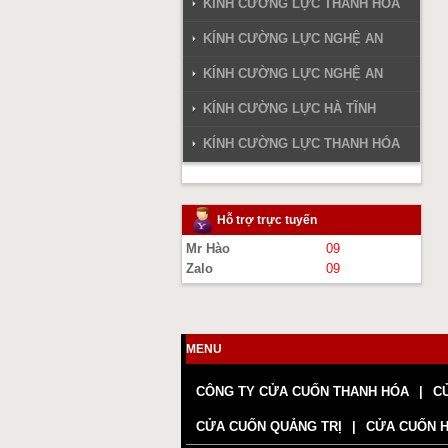
KÍNH CƯỜNG LỰC THANH HÓA
KÍNH CƯỜNG LỰC NGHỆ AN
KÍNH CƯỜNG LỰC NGHỆ AN
KÍNH CƯỜNG LỰC HÀ TĨNH
KÍNH CƯỜNG LỰC THANH HÓA
Hỗ trợ trực tuyến
Mr Hào
09
Zalo
09
MENU
CÔNG TY CỬA CUỐN THANH HÓA
C
CỬA CUỐN QUẢNG TRỊ
CỬA CUỐN 