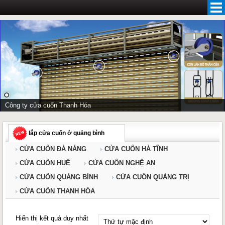
Skip
to
content
Công ty cửa cuốn Thanh Hóa
lắp cửa cuốn ở quảng bình
CỬA CUỐN ĐÀ NẴNG
CỬA CUỐN HÀ TĨNH
CỬA CUỐN HUẾ
CỬA CUỐN NGHỆ AN
CỬA CUỐN QUẢNG BÌNH
CỬA CUỐN QUẢNG TRỊ
CỬA CUỐN THANH HÓA
Hiển thị kết quả duy nhất