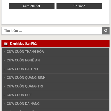
Xem chi tiết
So sánh
Tì
ki
Danh Mục Sản Phẩm
CỬA CUỐN THANH HÓA
CỬA CUỐN NGHỆ AN
CỬA CUỐN HÀ TĨNH
CỬA CUỐN QUẢNG BÌNH
CỬA CUỐN QUẢNG TRỊ
CỬA CUỐN HUẾ
CỬA CUỐN ĐÀ NẴNG