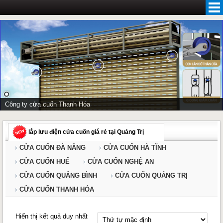
Skip
to
content
Công ty cửa cuốn Thanh Hóa
lắp lưu điện cửa cuốn giá rẻ tại Quảng Trị
CỬA CUỐN ĐÀ NẴNG
CỬA CUỐN HÀ TĨNH
CỬA CUỐN HUẾ
CỬA CUỐN NGHỆ AN
CỬA CUỐN QUẢNG BÌNH
CỬA CUỐN QUẢNG TRỊ
CỬA CUỐN THANH HÓA
Hiển thị kết quả duy nhất