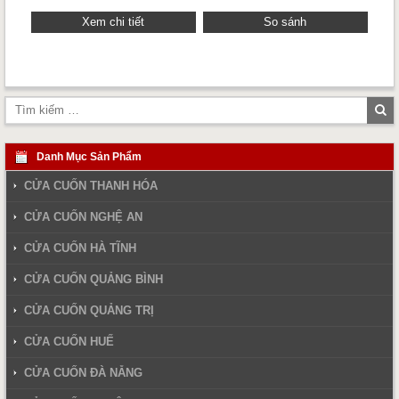
Xem chi tiết
So sánh
Tì
ki
Danh Mục Sản Phẩm
CỬA CUỐN THANH HÓA
CỬA CUỐN NGHỆ AN
CỬA CUỐN HÀ TĨNH
CỬA CUỐN QUẢNG BÌNH
CỬA CUỐN QUẢNG TRỊ
CỬA CUỐN HUẾ
CỬA CUỐN ĐÀ NẴNG