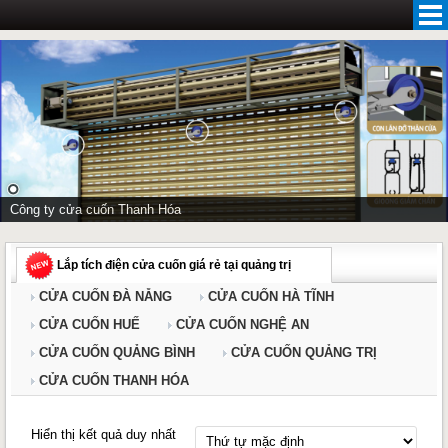
Skip
to
content
Công ty cửa cuốn Thanh Hóa
Lắp tích điện cửa cuốn giá rẻ tại quảng trị
CỬA CUỐN ĐÀ NẴNG
CỬA CUỐN HÀ TĨNH
CỬA CUỐN HUẾ
CỬA CUỐN NGHỆ AN
CỬA CUỐN QUẢNG BÌNH
CỬA CUỐN QUẢNG TRỊ
CỬA CUỐN THANH HÓA
Hiển thị kết quả duy nhất