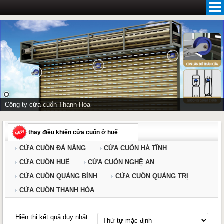
Skip
to
content
Công ty cửa cuốn Thanh Hóa
thay điều khiển cửa cuốn ở huế
CỬA CUỐN ĐÀ NẴNG
CỬA CUỐN HÀ TĨNH
CỬA CUỐN HUẾ
CỬA CUỐN NGHỆ AN
CỬA CUỐN QUẢNG BÌNH
CỬA CUỐN QUẢNG TRỊ
CỬA CUỐN THANH HÓA
Hiển thị kết quả duy nhất