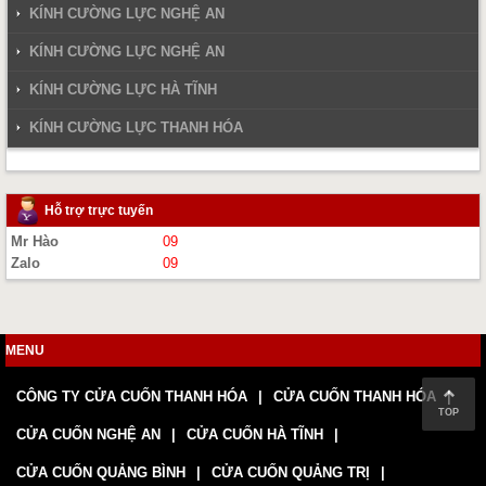
KÍNH CƯỜNG LỰC NGHỆ AN
KÍNH CƯỜNG LỰC NGHỆ AN
KÍNH CƯỜNG LỰC HÀ TĨNH
KÍNH CƯỜNG LỰC THANH HÓA
Hỗ trợ trực tuyến
Mr Hào
09
Zalo
09
MENU
CÔNG TY CỬA CUỐN THANH HÓA
CỬA CUỐN THANH HÓA
TOP
CỬA CUỐN NGHỆ AN
CỬA CUỐN HÀ TĨNH
CỬA CUỐN QUẢNG BÌNH
CỬA CUỐN QUẢNG TRỊ