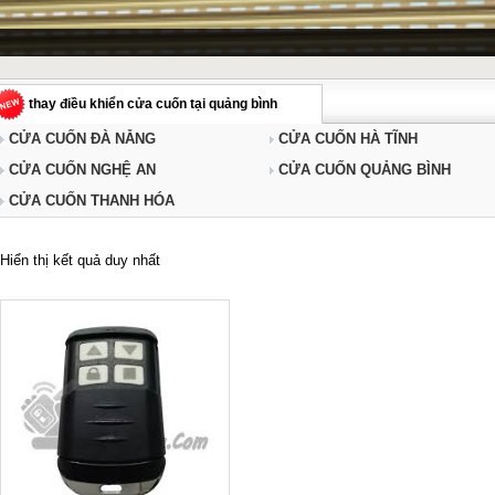
thay điều khiển cửa cuốn tại quảng bình
CỬA CUỐN ĐÀ NẴNG
CỬA CUỐN HÀ TĨNH
CỬA CUỐN NGHỆ AN
CỬA CUỐN QUẢNG BÌNH
CỬA CUỐN THANH HÓA
Hiển thị kết quả duy nhất