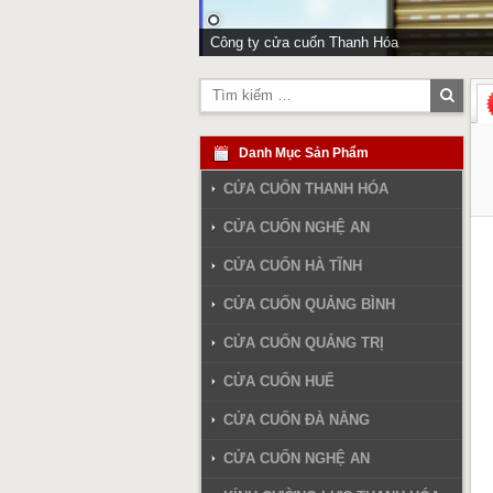
Công ty cửa cuốn Thanh Hóa
Tìm
kiếm
Danh Mục Sản Phẩm
CỬA CUỐN THANH HÓA
CỬA CUỐN NGHỆ AN
CỬA CUỐN HÀ TĨNH
CỬA CUỐN QUẢNG BÌNH
CỬA CUỐN QUẢNG TRỊ
CỬA CUỐN HUẾ
CỬA CUỐN ĐÀ NẴNG
CỬA CUỐN NGHỆ AN