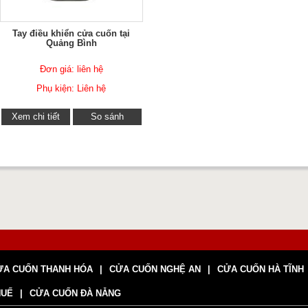
Tay điều khiển cửa cuốn tại
Quảng Bình
Đơn giá: liên hệ
Phụ kiện: Liên hệ
Xem chi tiết
So sánh
ỬA CUỐN THANH HÓA
CỬA CUỐN NGHỆ AN
CỬA CUỐN HÀ TĨNH
HUẾ
CỬA CUỐN ĐÀ NẴNG