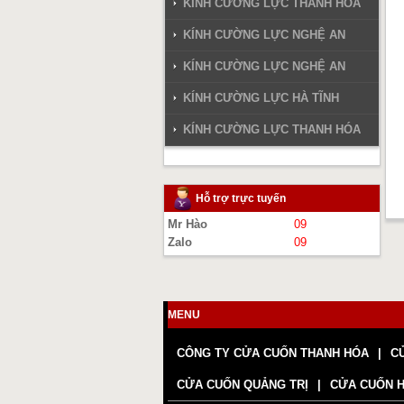
KÍNH CƯỜNG LỰC THANH HÓA
KÍNH CƯỜNG LỰC NGHỆ AN
KÍNH CƯỜNG LỰC NGHỆ AN
KÍNH CƯỜNG LỰC HÀ TĨNH
KÍNH CƯỜNG LỰC THANH HÓA
Hỗ trợ trực tuyến
Mr Hào
09
Zalo
09
MENU
CÔNG TY CỬA CUỐN THANH HÓA
C
CỬA CUỐN QUẢNG TRỊ
CỬA CUỐN 