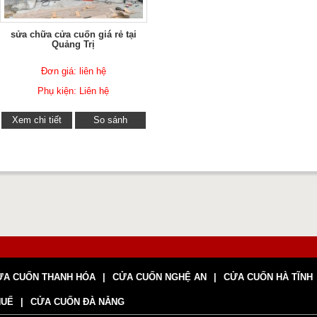
sửa chữa cửa cuốn giá rẻ tại
Quảng Trị
Đơn giá: liên hệ
Phụ kiện: Liên hệ
Xem chi tiết
So sánh
ỬA CUỐN THANH HÓA
CỬA CUỐN NGHỆ AN
CỬA CUỐN HÀ TĨNH
HUẾ
CỬA CUỐN ĐÀ NẴNG